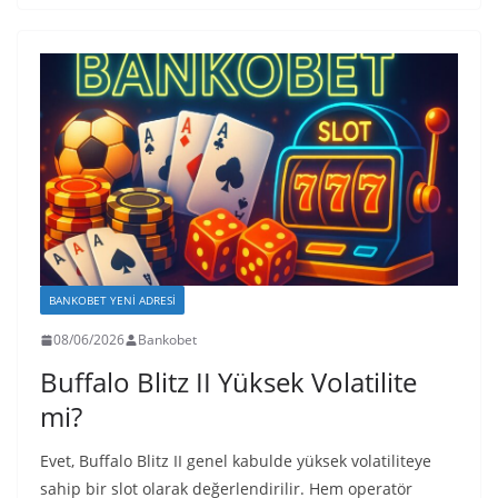
BANKOBET YENI ADRESI
08/06/2026
Bankobet
Buffalo Blitz II Yüksek Volatilite
mi?
Evet, Buffalo Blitz II genel kabulde yüksek volatiliteye
sahip bir slot olarak değerlendirilir. Hem operatör