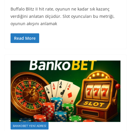
Buffalo Blitz II hit rate, oyunun ne kadar sık kazanç
verdiğini anlatan ölçüdür. Slot oyuncuları bu metriği,
oyunun akışını anlamak
Read More
BANKOBET YENI ADRESI