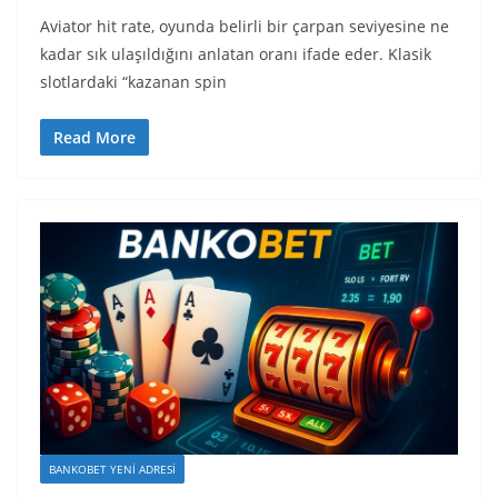
Aviator hit rate, oyunda belirli bir çarpan seviyesine ne
kadar sık ulaşıldığını anlatan oranı ifade eder. Klasik
slotlardaki “kazanan spin
Read More
BANKOBET YENI ADRESI