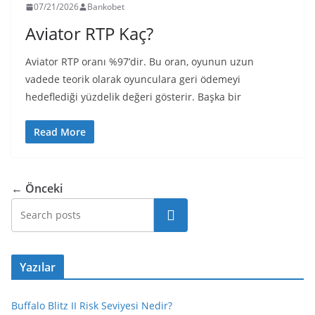
07/21/2026
Bankobet
Aviator RTP Kaç?
Aviator RTP oranı %97’dir. Bu oran, oyunun uzun
vadede teorik olarak oyunculara geri ödemeyi
hedeflediği yüzdelik değeri gösterir. Başka bir
Read More
← Önceki
Ara
Yazılar
Buffalo Blitz II Risk Seviyesi Nedir?