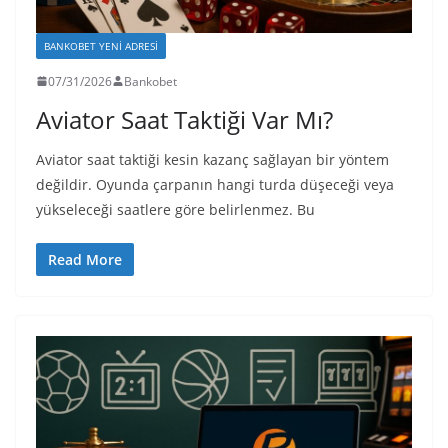
BANKOBET YENI ADRESI
07/31/2026
Bankobet
Aviator Saat Taktiği Var Mı?
Aviator saat taktiği kesin kazanç sağlayan bir yöntem
değildir. Oyunda çarpanın hangi turda düşeceği veya
yükseleceği saatlere göre belirlenmez. Bu
Read More