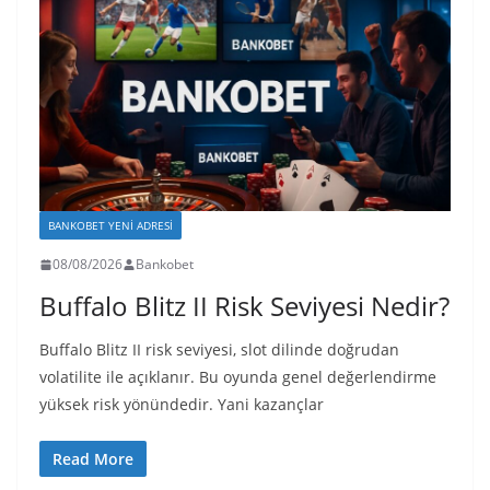
BANKOBET YENI ADRESI
08/08/2026
Bankobet
Buffalo Blitz II Risk Seviyesi Nedir?
Buffalo Blitz II risk seviyesi, slot dilinde doğrudan
volatilite ile açıklanır. Bu oyunda genel değerlendirme
yüksek risk yönündedir. Yani kazançlar
Read More