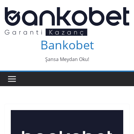
Skip
to
content
Bankobet
Şansa Meydan Oku!